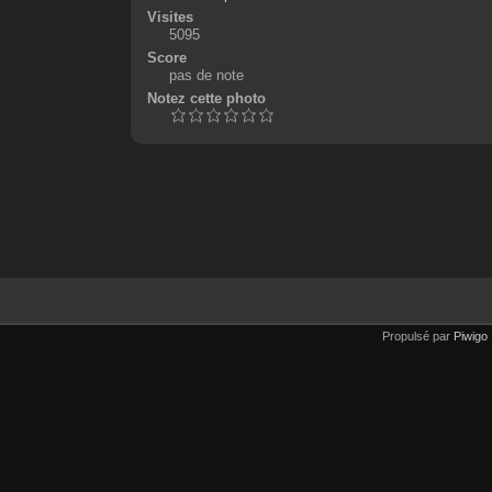
Visites
5095
Score
pas de note
Notez cette photo
Propulsé par
Piwigo